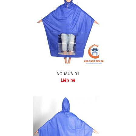
lựa chọn phổ biến hiện
nay của nhiều doanh
nghiệp khi muốn thực
hiện một chương trình
quảng bá thương hiệu
hay xúc tiến cho sản
phẩm của công ty.
ÁO MƯA 01
Liên hệ
Với kích thước dễ dàng
xếp gọn, nhẹ, màu sắc,
kiểu dáng thời trang,
chiếc áo mưa
luôn được
mang theo trong khi đi