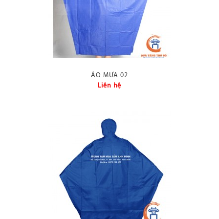
làm, đi chơi, đi dã ngoại
và là người bạn thân
thiết bảo vệ chúng ta
khỏi bị ướt, giữ ấm cơ
thể trong những cơn gió
lạnh, bảo vệ và ngăn
chặn bệnh do trúng gió,
ÁO MƯA 02
trúng nước, cảm, sốt,
Liên hệ
nhiễm lạnh trong những
ngày mưa kéo dài.
Qua thời gian các hình
thức quảng cáo,
Marketing ngày càng
được chú trọng, sự kết
hợp đột phá giữa sự
quan tâm, chăm sóc sức
khoẻ cho khách hàng,
nhân viên và quảng cáo
thương hiệu, slogan,
phương châm cốt lõi
của công ty được khám