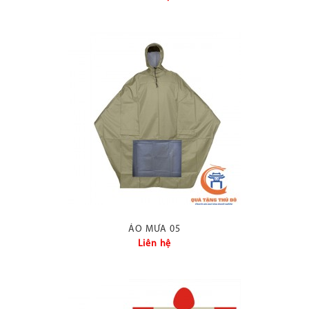
về món quà đẹp, tiện
dụng.
Với khí hậu nhiệt đới
nóng ẩm mưa nhiều như
Việt Nam,
quà tặng áo
mưa
từ lâu đã là lựa
chọn quà tặng phổ biến
cho các thương hiệu có
số lượng khách hàng
tiêu dùng lớn. Quà Tặng
Thủ Đô đặt tiêu chí chất
lượng và thẩm mỹ lên
hàng đầu cho từng sản
phẩm. Yếu tố thẩm mỹ
và chất lượng không chỉ
ÁO MƯA 05
mang tới cảm giác thoải
Liên hệ
mái, tự tin, an toàn cho
người mặc, mà còn
truyền tải hiệu quả
thông điệp của thương