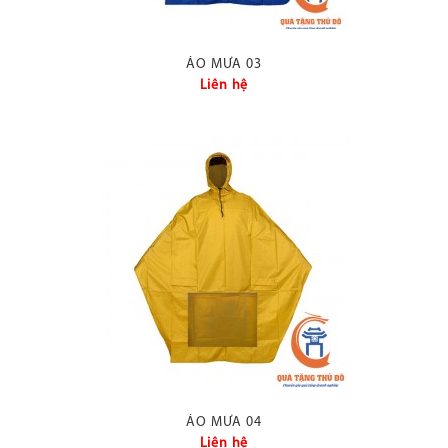
phá cho ra đời những
chiếc
áo mưa khuyến
mãi
được đón nhận
ÁO MƯA 03
nồng nhiệt.
Liên hệ
Áo mưa quảng cáo giá
rẻ
là hình thức
marketing hiệu quả, ít
tốn kém về chi phí, có
giá trị thiết thực, bao
quát trên phạm vi rộng
khắp, có thể quảng cáo
trên mọi địa hình, mọi
ngóc ngách, mọi tuyến
đường trải dài dọc theo
đất nước. Chiến lược
quảng cáo bằng cách
khuyến mãi chiếc áo
mưa còn thúc đẩy phát
triển doanh số, khách
ÁO MƯA 04
hàng cố gắng mua đủ
Liên hệ
chỉ tiêu đề ra để nhận