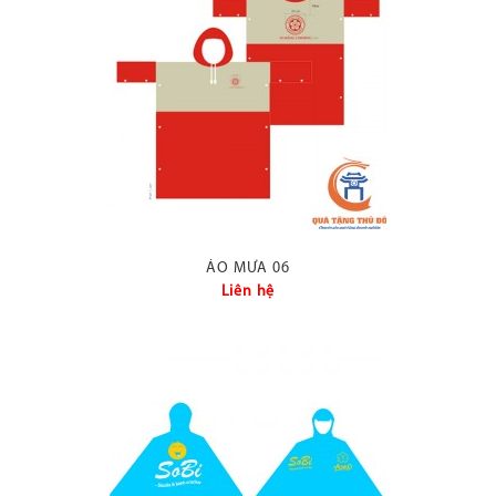
hiệu in trên đó.
ÁO MƯA 06
Liên hệ