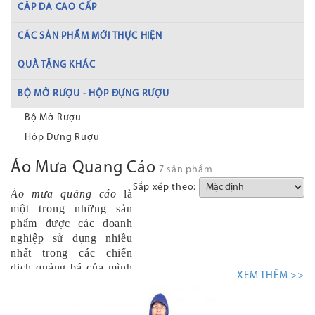
CẶP DA CAO CẤP
CÁC SẢN PHẨM MỚI THỰC HIỆN
QUÀ TẶNG KHÁC
BỘ MỞ RƯỢU - HỘP ĐỰNG RƯỢU
Bộ Mở Rượu
Hộp Đựng Rượu
Áo Mưa Quang Cáo
7 sản phẩm
Sắp xếp theo:
Áo mưa quảng cáo
là
một trong những sản
phẩm được các doanh
nghiệp sử dụng nhiều
nhất trong các chiến
dịch quảng bá của mình
XEM THÊM >>
và hiệu quả là hoàn toàn
rõ rệt. Quà tặng quảng
cáo là một trong những