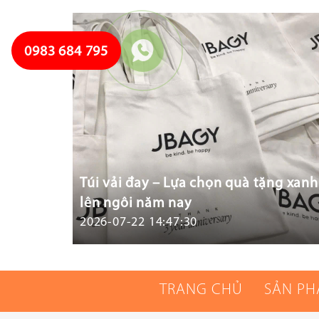
0983 684 795
Túi vải đay – Lựa chọn quà tặng xanh
lên ngôi năm nay
2026-07-22 14:47:30
TRANG CHỦ
SẢN P