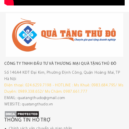
CÔNG TY TNHH ĐẦU TƯ VÀ THƯƠNG MẠI QUÀ TẶNG THỦ ĐÔ
Số 146A4 KĐT Đại Kim, Phường Định Công, Quận Hoàng Mai, TP
Hà Nội
Điện thoại: 024.6259.7198 - HOTLINE : Ms Khuê: 0983.684.795/ Ms
Duyên: 0989.338.652/ Ms Châm: 0987.661.777
EMAIL: quatangthudo@gmail.com
WEBSITE: quatangthudo.vn
THÔNG TIN HỖ TRỢ
Chính sách vận chuyển và giao nhận