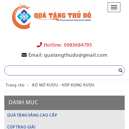
Danh
mục
Hotline:
0983684795
Email:
quatangthudo@gmail.com
Trang chủ
›
BỘ MỞ RƯỢU - HỘP ĐỰNG RƯỢU
DANH MỤC
QUÀ TẶNG VÀNG CAO CẤP
CÚP TRAO GIẢI