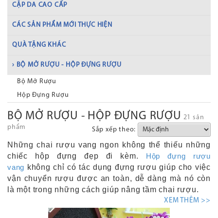
CẶP DA CAO CẤP
CÁC SẢN PHẨM MỚI THỰC HIỆN
QUÀ TẶNG KHÁC
› BỘ MỞ RƯỢU - HỘP ĐỰNG RƯỢU
Bộ Mở Rượu
Hộp Đựng Rượu
BỘ MỞ RƯỢU - HỘP ĐỰNG RƯỢU
21 sản
phẩm
Sắp xếp theo:
Những chai rượu vang ngon không thể thiếu những
chiếc hộp đựng đẹp đi kèm.
Hộp đựng rượu
vang
không chỉ có tác dụng đựng rượu giúp cho việc
vận chuyển rượu được an toàn, dễ dàng mà nó còn
là một trong những cách giúp nâng tầm chai rượu.
XEM THÊM >>
Mặt khác trong phân khúc quà tặng doanh nhân, bạn
nên biếu kèm chai rượu với hộp đầy tinh tế.