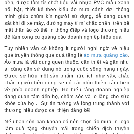
bền, được làm từ chất liệu vải nhựa PVC màu xanh
nổi bật, thiết kế theo kiểu áo mưa cánh dơi thông
minh giúp chùm kín người sử dụng, dễ dàng quan
sát khi đi xe máy, đường may tỉ mỉ chắc chắn, trên bề
mặt thân áo có thể in thông điệp và logo thương hiệu
để làm công cụ quảng cáo doanh nghiệp hiệu quả
Tuy nhiên vẫn có không ít người nghi ngờ về hiệu
quả truyền thông qua quà tặng là
áo mưa quảng cáo
.
Áo mưa là vật dụng quen thuộc, cần thiết và gần như
ai cũng cần sử dụng nó trong cuộc sống hàng ngày.
Được sở hữu một sản phẩm hữu ích như vậy, chắc
chắn người tiêu dùng sẽ có cái nhìn thiện cảm hơn
về phía doanh nghiệp. Họ hiểu rằng doanh nghiệp
đang quan tâm đến họ, chăm sóc và lo lắng cho sức
khỏe của họ… Sự tin tưởng và lòng trung thành với
thương hiệu được cải thiện đáng kể!
Nếu bạn còn băn khoăn có nên chọn áo mưa in logo
làm quà tặng khuyến mãi trong chiến dịch truyền