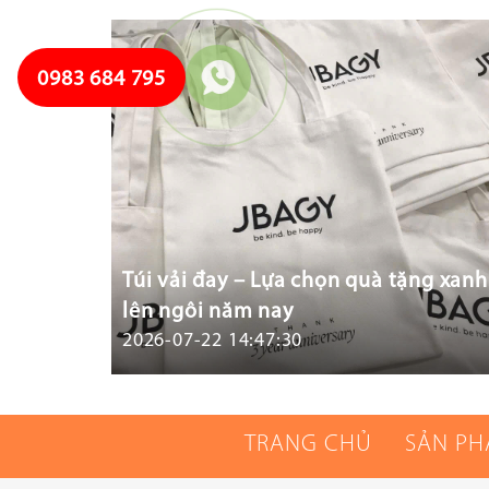
0983 684 795
Túi vải đay – Lựa chọn quà tặng xanh
lên ngôi năm nay
2026-07-22 14:47:30
TRANG CHỦ
SẢN P