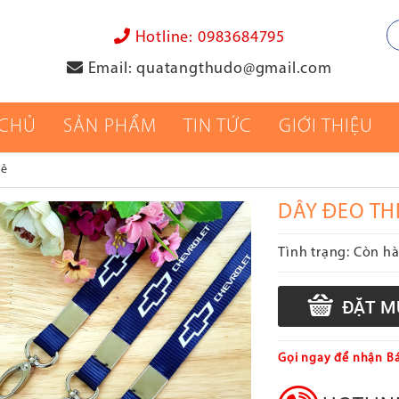
Hotline:
0983684795
Email:
quatangthudo@gmail.com
 CHỦ
SẢN PHẨM
TIN TỨC
GIỚI THIỆU
hẻ
DÂY ĐEO TH
Tình trạng:
Còn h
Gọi ngay để nhận Bá