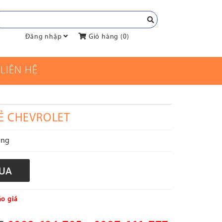
Đăng nhập
Giỏ hàng (
0
)
LIÊN HỆ
Ẻ CHEVROLET
àng
o giá