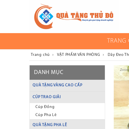
TRANG
Trang chủ
›
VẬT PHẨM VĂN PHÒNG
›
Dây Đeo T
Zoom
DANH MỤC
QUÀ TẶNG VÀNG CAO CẤP
CÚP TRAO GIẢI
Cúp Đồng
Cúp Pha Lê
QUÀ TẶNG PHA LÊ