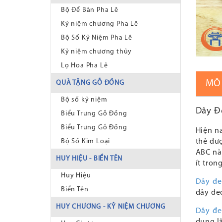
Bộ Để Bàn Pha Lê
Kỷ niệm chương Pha Lê
Bộ Số Kỷ Niệm Pha Lê
Kỷ niệm chương thủy
Lọ Hoa Pha Lê
MÔ
QUÀ TẶNG GỖ ĐỒNG
Bộ số kỷ niệm
Dây Đ
Biểu Trưng Gỗ Đồng
Biểu Trưng Gỗ Đồng
Hiện n
thẻ đư
Bộ Số Kim Loại
ABC nà
HUY HIỆU - BIỂN TÊN
ít tron
Huy Hiệu
Dây đe
Biển Tên
dây đe
HUY CHƯƠNG - KỶ NIỆM CHƯƠNG
Dây đe
dụng lâ