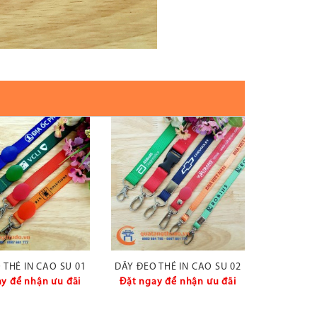
 THẺ IN CAO SU 01
DÂY ĐEO THẺ IN CAO SU 02
y để nhận ưu đãi
Đặt ngay để nhận ưu đãi