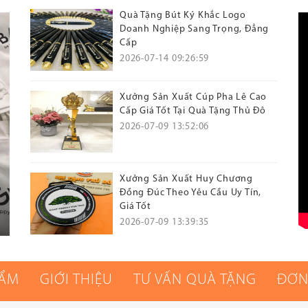
Quà Tặng Bút Ký Khắc Logo
Doanh Nghiệp Sang Trọng, Đẳng
Cấp
2026-07-14 09:26:59
Xưởng Sản Xuất Cúp Pha Lê Cao
Cấp Giá Tốt Tại Quà Tặng Thủ Đô
2026-07-09 13:52:06
Xưởng Sản Xuất Huy Chương
Đồng Đúc Theo Yêu Cầu Uy Tín,
Giá Tốt
2026-07-09 13:39:35
HẨM
GIỚI THIỆU
TƯ VẤN QUÀ TẶNG
ĐƠN