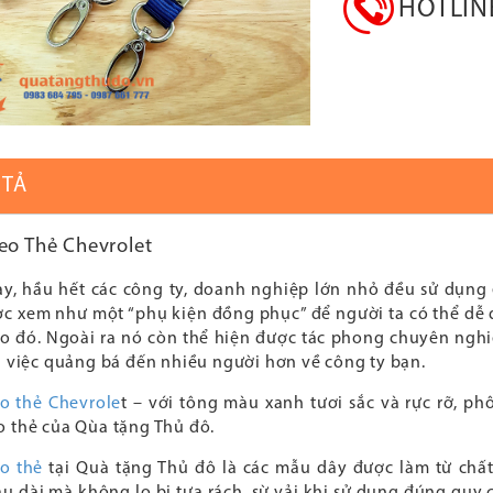
HOTLI
 TẢ
eo Thẻ Chevrolet
ay, hầu hết các công ty, doanh nghiệp lớn nhỏ đều sử dụng
ợc xem như một “phụ kiện đồng phục” để người ta có thể dễ 
o đó. Ngoài ra nó còn thể hiện được tác phong chuyên ngh
g việc quảng bá đến nhiều người hơn về công ty bạn.
o thẻ Chevrole
t – với tông màu xanh tươi sắc và rực rỡ, p
o thẻ của Qùa tặng Thủ đô.
o thẻ
tại Quà tặng Thủ đô là các mẫu dây được làm từ chất 
u dài mà không lo bị tưa rách, sừ vải khi sử dụng đúng quy 