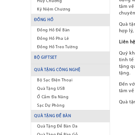
Huy Chương
tâm về
Kỷ Niệm Chương
chuyên
ĐỒNG HỒ
Quà tặ
Đồng Hồ Để Bàn
hợp lý,
Đồng Hồ Pha Lê
Liên h
Đồng Hồ Treo Tường
Quý kh
BỘ GIFTSET
tinh tế
tặng qu
QUÀ TẶNG CÔNG NGHỆ
tặng.
Bộ Sạc Điện Thoại
Đến với
Quà Tặng USB
tâm về 
Ổ Cắm Đa Năng
Quà tặ
Sạc Dự Phòng
QUÀ TẶNG ĐỂ BÀN
Quà Tặng Để Bàn Da
Quà Tặng Để Bàn Gỗ