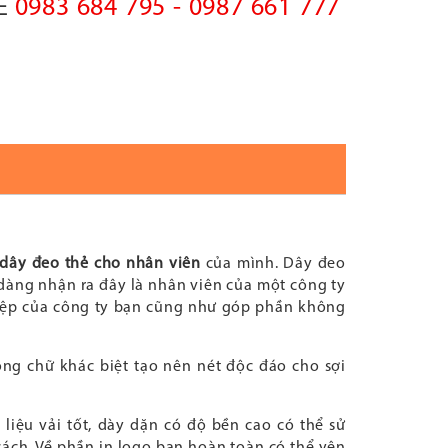
0983 684 795 - 0987 661 777
NE
dây đeo thẻ cho nhân viên
của mình. Dây đeo
dàng nhận ra đây là nhân viên của một công ty
iệp của công ty bạn cũng như góp phần không
hông chữ khác biệt tạo nên nét độc đáo cho sợi
liệu vải tốt, dày dặn có độ bền cao có thể sử
cách. Về phần in logo bạn hoàn toàn có thể yên