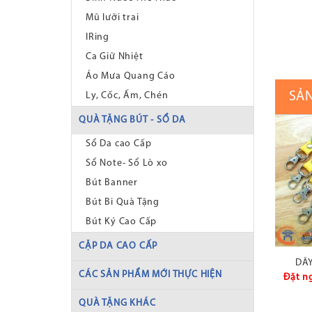
Mũ lưỡi trai
IRing
Ca Giữ Nhiệt
Áo Mưa Quang Cáo
SẢ
Ly, Cốc, Ấm, Chén
QUÀ TẶNG BÚT - SỔ DA
Sổ Da cao Cấp
Sổ Note- Sổ Lò xo
Bút Banner
Bút Bi Quà Tặng
Bút Ký Cao Cấp
CẶP DA CAO CẤP
DÂY
CÁC SẢN PHẨM MỚI THỰC HIỆN
Đặt n
QUÀ TẶNG KHÁC