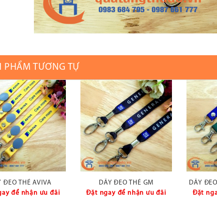
N PHẨM TƯƠNG TỰ
 ĐEO THẺ AVIVA
DÂY ĐEO THẺ GM
DÂY ĐEO
gay để nhận ưu đãi
Đặt ngay để nhận ưu đãi
Đặt nga