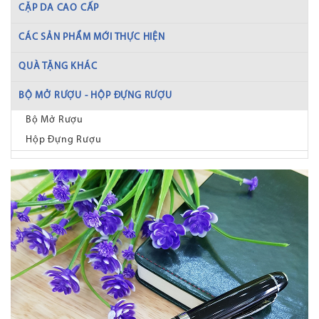
CẶP DA CAO CẤP
CÁC SẢN PHẨM MỚI THỰC HIỆN
QUÀ TẶNG KHÁC
BỘ MỞ RƯỢU - HỘP ĐỰNG RƯỢU
Bộ Mở Rượu
Hộp Đựng Rượu