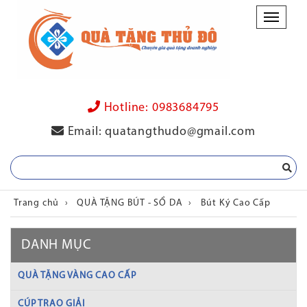
Danh
mục
Hotline:
0983684795
Email:
quatangthudo@gmail.com
Trang chủ
›
QUÀ TẶNG BÚT - SỔ DA
›
Bút Ký Cao Cấp
DANH MỤC
QUÀ TẶNG VÀNG CAO CẤP
CÚP TRAO GIẢI