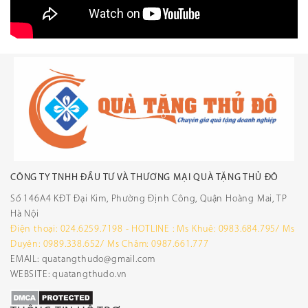
CÔNG TY TNHH ĐẦU TƯ VÀ THƯƠNG MẠI QUÀ TẶNG THỦ ĐÔ
Số 146A4 KĐT Đại Kim, Phường Định Công, Quận Hoàng Mai, TP
Hà Nội
Điện thoại: 024.6259.7198 - HOTLINE : Ms Khuê: 0983.684.795/ Ms
Duyên: 0989.338.652/ Ms Châm: 0987.661.777
EMAIL: quatangthudo@gmail.com
WEBSITE: quatangthudo.vn