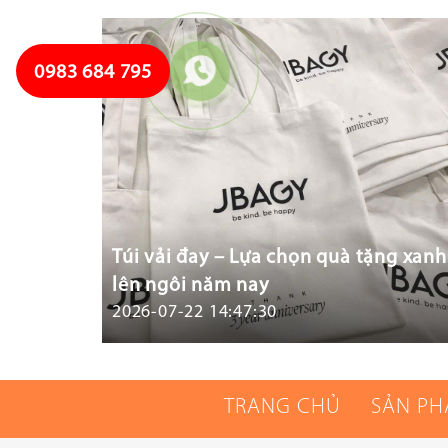
0983 684 795
Túi vải đay – Lựa chọn quà tặng xanh
lên ngôi năm nay
2026-07-22 14:47:30
TRANG CHỦ
SẢN P