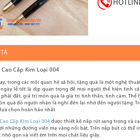
HOTLI
 TẢ
ý Cao Cấp Kim Loại 004
y, trong các mối quan hệ xã hội, tặng quà là một nghệ thuật
ngày lễ tết là dịp quan trọng để mọi người thể hiện tình 
à phải đắt, giá trị món quà là giá trị tinh thần, tình cảm. T
ón quà đó người nhận là nghĩ đến lại nhớ đến người tặng. 
 lựa chọn hoàn hảo nhất
 Cao Cấp Kim Loại 004
được thiết kế nắp rút sang trọng và ca
ới những đường viền mạ vàng nổi bật. Trên nắp bút có thể in
t nhỏ gọn và viết êm trên mọi chất liệu giấy.