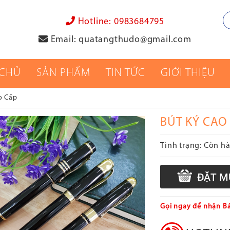
Hotline:
0983684795
Email:
quatangthudo@gmail.com
 CHỦ
SẢN PHẨM
TIN TỨC
GIỚI THIỆU
o Cấp
BÚT KÝ CAO 
Tình trạng:
Còn h
Gọi ngay để nhận Bá