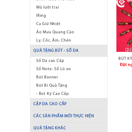
Mũ lưỡi trai
IRing
Ca Giữ Nhiệt
Áo Mưa Quang Cáo
Ly, Cốc, Ấm, Chén
QUÀ TẶNG BÚT - SỔ DA
BÚT KÝ
Sổ Da cao Cấp
Đặt n
Sổ Note- Sổ Lò xo
Bút Banner
Bút Bi Quà Tặng
› Bút Ký Cao Cấp
CẶP DA CAO CẤP
CÁC SẢN PHẨM MỚI THỰC HIỆN
QUÀ TẶNG KHÁC