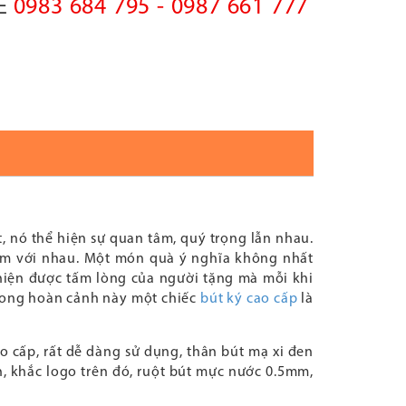
0983 684 795 - 0987 661 777
NE
, nó thể hiện sự quan tâm, quý trọng lẫn nhau.
cảm với nhau. Một món quà ý nghĩa không nhất
hể hiện được tấm lòng của người tặng mà mỗi khi
Trong hoàn cảnh này một chiếc
bút ký cao cấp
là
o cấp, rất dễ dàng sử dụng, thân bút mạ xi đen
, khắc logo trên đó, ruột bút mực nước 0.5mm,