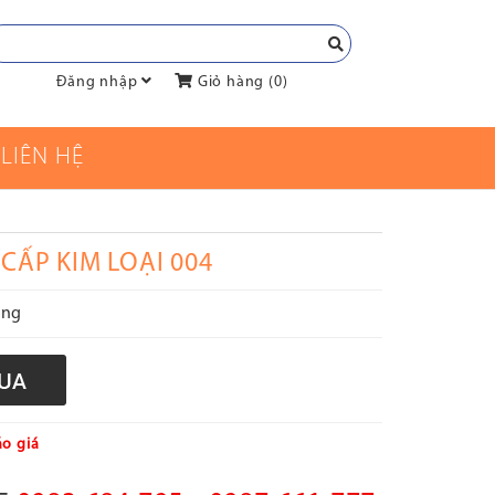
Đăng nhập
Giỏ hàng (
0
)
LIÊN HỆ
CẤP KIM LOẠI 004
àng
o giá