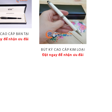
 CAO CẤP BÁN TẠI
 TẶNG THỦ ĐÔ
y để nhận ưu đãi
BÚT KÝ CAO CẤP KIM LOẠI
VÂN DA RẮN TRẮNG
Đặt ngay để nhận ưu đãi