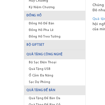
Huy Chương
Chúng 
Kỷ Niệm Chương
Đô như
ĐỒNG HỒ
Quà tặ
Đồng Hồ Để Bàn
hội ng
của mì
Đồng Hồ Pha Lê
Đồng Hồ Treo Tường
BỘ GIFTSET
QUÀ TẶNG CÔNG NGHỆ
Bộ Sạc Điện Thoại
Quà Tặng USB
Ổ Cắm Đa Năng
Sạc Dự Phòng
QUÀ TẶNG ĐỂ BÀN
Quà Tặng Để Bàn Da
Quà Tặng Để Bàn Gỗ