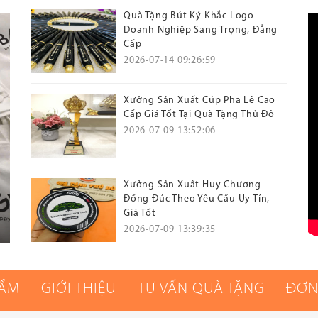
Quà Tặng Bút Ký Khắc Logo
Doanh Nghiệp Sang Trọng, Đẳng
Cấp
2026-07-14 09:26:59
Xưởng Sản Xuất Cúp Pha Lê Cao
Cấp Giá Tốt Tại Quà Tặng Thủ Đô
2026-07-09 13:52:06
Xưởng Sản Xuất Huy Chương
Đồng Đúc Theo Yêu Cầu Uy Tín,
Giá Tốt
2026-07-09 13:39:35
HẨM
GIỚI THIỆU
TƯ VẤN QUÀ TẶNG
ĐƠN