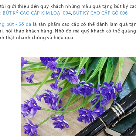
tôi giới thiệu đến quý khách những mẫu quà tặng bút ký ca
:
BÚT KÝ CAO CẤP KIM LOẠI 004
,
BÚT KÝ CAO CẤP GỖ 006
ng bút - Sổ da
là sản phẩm cao cấp có thể dành làm quà tặ
hị, hội thảo khách hàng. Nhờ đó mà quý khách có thể quản
nh thật nhanh chóng và hiệu quả.