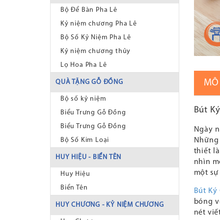
Bộ Để Bàn Pha Lê
Kỷ niệm chương Pha Lê
Bộ Số Kỷ Niệm Pha Lê
Kỷ niệm chương thủy
Lọ Hoa Pha Lê
MÔ
QUÀ TẶNG GỖ ĐỒNG
Bộ số kỷ niệm
Bút K
Biểu Trưng Gỗ Đồng
Biểu Trưng Gỗ Đồng
Ngày na
Những 
Bộ Số Kim Loại
thiết l
HUY HIỆU - BIỂN TÊN
nhìn m
một sự
Huy Hiệu
Biển Tên
Bút Ký
bóng v
HUY CHƯƠNG - KỶ NIỆM CHƯƠNG
nét viế