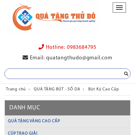
Danh
mục
Hotline:
0983684795
Email:
quatangthudo@gmail.com
Trang chủ
›
QUÀ TẶNG BÚT - SỔ DA
›
Bút Ký Cao Cấp
DANH MỤC
QUÀ TẶNG VÀNG CAO CẤP
CÚP TRAO GIẢI