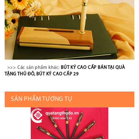
>>> Các sản phẩm khác:
BÚT KÝ CAO CẤP BÁN TẠI QUÀ
TẶNG THỦ ĐÔ
,
BÚT KÝ CAO CẤP 29
SẢN PHẨM TƯƠNG TỰ