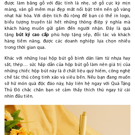
được làm bằng gỗ với đặc tính là nhẹ, sớ gỗ cực kỳ mịn
màng, vân gỗ mềm mại đẹp mắt nổi bật trên nền gỗ vàng
nhạt hài hòa. Với diện tích đủ rộng để bạn có thể in logo,
biểu tượng truyền tải hết những thông điệp ý nghĩa mà
khách hàng muốn gửi gắm đến người nhận. Đây là quà
tặng
bút ký cao cấp
phù hợp tặng sếp, đỗi tác và khách
hàng tiềm năng, được các doanh nghiệp lựa chọn nhiều
trong thời gian qua.
Khác với những loại hộp bút gỗ bình dân làm từ nhựa hay
sắt, thép… sức hấp dẫn của hộp bút gỗ làm nên giá trị của
những chiếc hộp bút này là ở chất liệu quý hiếm, công nghệ
chế tác thủ công tinh xảo và siêu bền. Nếu bạn đang muốn
sở hữ món quà độc đáo này, hãy liên hệ ngay với Quà Tặng
Thủ Đô chắc chắn bạn sẽ cảm thấy thích thú ngay từ cái
nhìn đầu tiên.