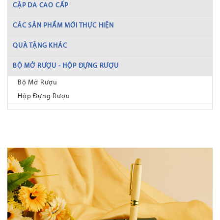
CẶP DA CAO CẤP
CÁC SẢN PHẨM MỚI THỰC HIỆN
QUÀ TẶNG KHÁC
BỘ MỞ RƯỢU - HỘP ĐỰNG RƯỢU
Bộ Mở Rượu
Hộp Đựng Rượu