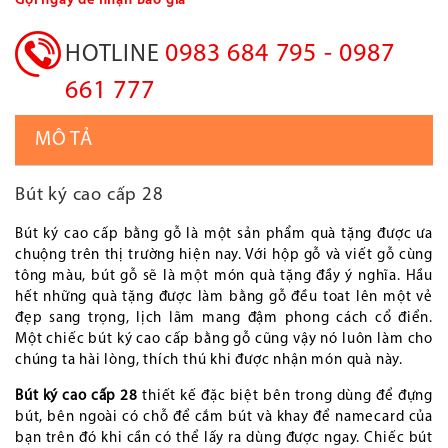
Gọi ngay để nhận Báo giá
0983 684 795 - 0987
HOTLINE
661 777
MÔ TẢ
Bút ký cao cấp 28
Bút ký cao cấp bằng gỗ là một sản phẩm quà tặng được ưa
chuộng trên thị trường hiện nay. Với hộp gỗ và viết gỗ cùng
tông màu, bút gỗ sẽ là một món quà tặng đầy ý nghĩa. Hầu
hết những quà tặng được làm bằng gỗ đều toat lên một vẻ
đẹp sang trọng, lịch lãm mang đậm phong cách cổ điển.
Một chiếc bút ký cao cấp bằng gỗ cũng vậy nó luôn làm cho
chúng ta hài lòng, thích thú khi được nhận món quà này.
Bút ký cao cấp 28
thiết kế đặc biệt bên trong dùng để đựng
bút, bên ngoài có chỗ để cắm bút và khay để namecard của
bạn trên đó khi cần có thể lấy ra dùng được ngay. Chiếc bút