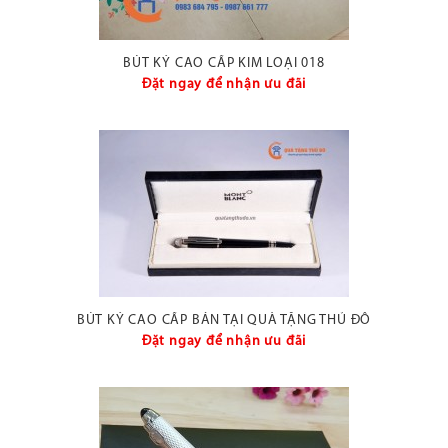
BÚT KÝ CAO CẤP KIM LOẠI 018
Đặt ngay để nhận ưu đãi
BÚT KÝ CAO CẤP BÁN TẠI QUÀ TẶNG THỦ ĐÔ
Đặt ngay để nhận ưu đãi