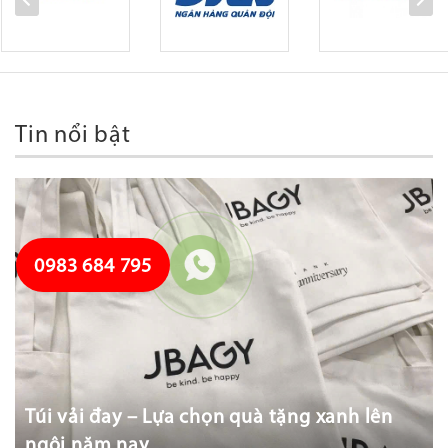
Tin nổi bật
0983 684 795
Túi vải đay – Lựa chọn quà tặng xanh lên
ngôi năm nay