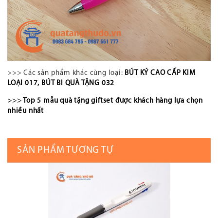
>>> Các sản phẩm khác cùng loại:
BÚT KÝ CAO CẤP KIM
LOẠI 017
,
BÚT BI QUÀ TẶNG 032
>>>
Top 5 mẫu quà tặng giftset được khách hàng lựa chọn
nhiều nhất
SẢN PHẨM TƯƠNG TỰ