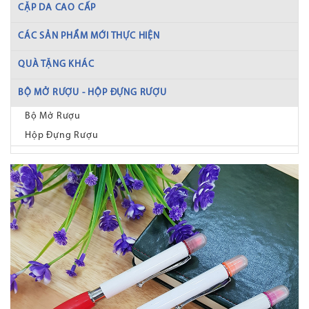
CẶP DA CAO CẤP
CÁC SẢN PHẨM MỚI THỰC HIỆN
QUÀ TẶNG KHÁC
BỘ MỞ RƯỢU - HỘP ĐỰNG RƯỢU
Bộ Mở Rượu
Hộp Đựng Rượu