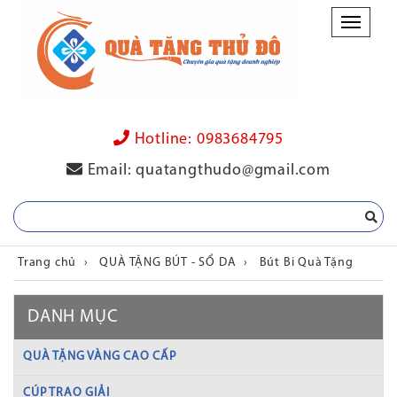
Danh
mục
Hotline:
0983684795
Email:
quatangthudo@gmail.com
Trang chủ
›
QUÀ TẶNG BÚT - SỔ DA
›
Bút Bi Quà Tặng
DANH MỤC
QUÀ TẶNG VÀNG CAO CẤP
CÚP TRAO GIẢI