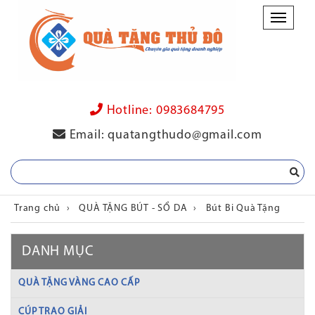
Danh
mục
Hotline:
0983684795
Email:
quatangthudo@gmail.com
Trang chủ
›
QUÀ TẶNG BÚT - SỔ DA
›
Bút Bi Quà Tặng
DANH MỤC
QUÀ TẶNG VÀNG CAO CẤP
CÚP TRAO GIẢI