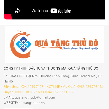
CÔNG TY TNHH ĐẦU TƯ VÀ THƯƠNG MẠI QUÀ TẶNG THỦ ĐÔ
Số 146A4 KĐT Đại Kim, Phường Định Công, Quận Hoàng Mai, TP
Hà Nội
Điện thoại: 024.6259.7198 - HOTLINE : Ms Khuê: 0983.684.795/ Ms
Duyên: 0989.338.652/ Ms Châm: 0987.661.777
EMAIL: quatangthudo@gmail.com
WEBSITE: quatangthudo.vn