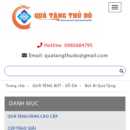
Danh
mục
Hotline:
0983684795
Email:
quatangthudo@gmail.com
Trang chủ
›
QUÀ TẶNG BÚT - SỔ DA
›
Bút Bi Quà Tặng
DANH MỤC
QUÀ TẶNG VÀNG CAO CẤP
CÚP TRAO GIẢI