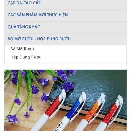
CẶP DA CAO CẤP
CÁC SẢN PHẨM MỚI THỰC HIỆN
QUÀ TẶNG KHÁC
BỘ MỞ RƯỢU - HỘP ĐỰNG RƯỢU
Bộ Mở Rượu
Hộp Đựng Rượu