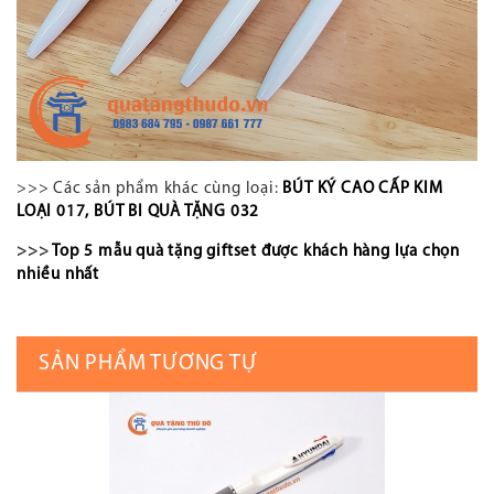
>>> Các sản phẩm khác cùng loại:
BÚT KÝ CAO CẤP KIM
LOẠI 017
,
BÚT BI QUÀ TẶNG 032
>>>
Top 5 mẫu quà tặng giftset được khách hàng lựa chọn
nhiều nhất
SẢN PHẨM TƯƠNG TỰ