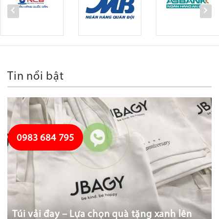
Tin nổi bật
0983 684 795
Túi vải đay – Lựa chọn quà tặng xanh lên