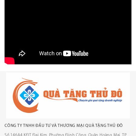
CÔNG TY TNHH ĐẦU TƯ VÀ THƯƠNG MẠI QUÀ TẶNG THỦ ĐÔ
Số 146A4 KĐT Đại Kim, Phường Định Công, Quận Hoàng Mai, TP