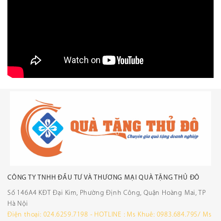
CÔNG TY TNHH ĐẦU TƯ VÀ THƯƠNG MẠI QUÀ TẶNG THỦ ĐÔ
Số 146A4 KĐT Đại Kim, Phường Định Công, Quận Hoàng Mai, TP
Hà Nội
Điện thoại: 024.6259.7198 - HOTLINE : Ms Khuê: 0983.684.795/ Ms