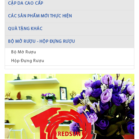
CẶP DA CAO CẤP
CÁC SẢN PHẨM MỚI THỰC HIỆN
QUÀ TẶNG KHÁC
BỘ MỞ RƯỢU - HỘP ĐỰNG RƯỢU
Bộ Mở Rượu
Hộp Đựng Rượu