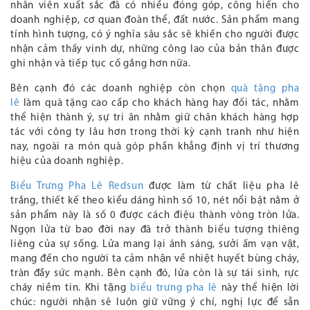
nhân viên xuất sắc đã có nhiều đóng góp, công hiến cho
doanh nghiệp, cơ quan đoàn thể, đất nước. Sản phẩm mang
tính hình tượng, có ý nghĩa sâu sắc sẽ khiến cho người được
nhận cảm thấy vinh dự, những công lao của bản thân được
ghi nhận và tiếp tục cố gắng hơn nữa.
Bên cạnh đó các doanh nghiệp còn chọn
quà tặng pha
lê
làm quà tặng cao cấp cho khách hàng hay đối tác, nhằm
thể hiện thành ý, sự tri ân nhằm giữ chân khách hàng hợp
tác với công ty lâu hơn trong thời kỳ cạnh tranh như hiện
nay, ngoài ra món quà góp phần khẳng định vị trí thương
hiệu của doanh nghiệp.
Biểu Trưng Pha Lê Redsun
được làm từ chất liệu pha lê
trắng, thiết kế theo kiểu dáng hình số 10, nét nổi bật nằm ở
sản phẩm này là số 0 được cách điệu thành vòng tròn lửa.
Ngọn lửa từ bao đời nay đã trở thành biểu tượng thiêng
liêng của sự sống. Lửa mang lại ánh sáng, sưởi ấm vạn vật,
mang đến cho người ta cảm nhận về nhiệt huyết bùng cháy,
tràn đầy sức mạnh. Bên cạnh đó, lửa còn là sự tái sinh, rực
cháy niềm tin. Khi tặng
biểu trưng pha lê
này thể hiện lời
chúc: người nhận sẽ luôn giữ vững ý chí, nghị lực để sẵn