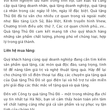
Với kinh nghiệm lâu năm trong lĩnh vực sản xuất và cung
cấp quà tặng doanh nhân, quà tặng doanh nghiệp, quà tặng
cá nhân trong các ngày lễ lớn, ngày lễ đặc biệt. Quà tặng
Thủ Đô đã tư vấn cho nhiều cơ quan trong và ngoài nước
như: Bảo tàng Lịch Sử, Bảo Việt, Kênh truyền hình Vnew,
Chương trình điều ước thứ 7, Các cơ quan chính phủ...vv...
Quà tặng Thủ Đô cam kết mang tới cho quý khách hàng
những sản phẩm chất lượng, phong phú về chủng loại, hợp
lý trong giá thành.
Liên hệ mua hàng:
Quý khách hàng cùng quý doanh nghiệp đang cần tìm kiếm
sản phẩm quà tặng, các món quà độc đáo, sang trọng, tinh
tế để nâng tầm giá trị và nghệ thuật tặng quà. Hãy để lại
cho chúng tôi số điện thoại tại đây, các chuyên gia tặng quà
của Quà tặng Thủ Đô sẽ gọi điện lại và hỗ trợ tư vấn miễn
phí giải đáp các thắc mắc về tặng quà và quà tặng.
Đến với Công ty quà tặng Thủ Đô – một trong những địa chỉ
uy tín nhất tại Hà Nội, bạn sẽ cảm thấy hoàn toàn yên tâm
về chất lượng cũng như giá cả sản phẩm và sự phục vụ tận
tình của chúng tôi.