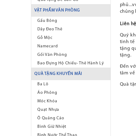
phủ...
VẬT PHẨM VĂN PHÒNG
chủng l
Gấu Bông
Liên h
Dây Đeo Thẻ
Quý kh
Gỗ Mộc
tinh tế
Namecard
tặng qu
Gối Văn Phòng
tặng.
Bao Đựng Hộ Chiếu- Thẻ Hành Lý
Đến với
tâm về 
QUÀ TẶNG KHUYẾN MÃI
Quà tặ
Ba Lô
Áo Phông
Móc Khóa
Quạt Nhựa
Ô Quảng Cáo
Bình Giữ Nhiệt
Bình Nước Thể Thao