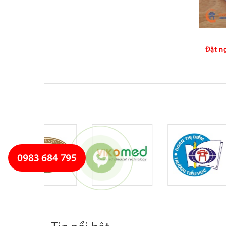
Đặt n
0983 684 795