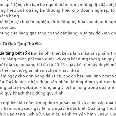
àm quà tặng cho bạn bè người thân trong những dịp đặc biệt
ăng hiệu quả quảng bá thương hiệu cho doanh nghiệp, tổ 
hách hàng.
hể hiện sự chuyên nghiệp, tính đồng bộ hóa cho doanh nghi
à đối tác.
hững cửa hàng quà tặng có thể đặt hàng in sổ tay để kinh d
t Từ Quà Tặng Thủ Đô:
uà tặng bút sổ da
miễn phí thiết kế và làm mẫu sản phẩm, thờ
iao hàng miễn phí toàn quốc, và cam kết đúng thời gian quy 
hời gian giao hàng tối đa từ 20-25 ngày kể từ ngày duyệt 
ụ thể mà thời gian nhanh chậm khác nhau
iảm ngay cho đơn hàng đầu tiên, chế độ hậu mãi linh hoạt v
ếu Quý khách nhận được sản phẩm không đúng với cam kết 
ăng tải trên website, không ưng ý, bị hư hỏng trong quá trìn
ho quý khách theo đúng quy định.
nh nghiệm lâu năm trong lĩnh vực sản xuất và cung cấp quà
 nhân trong các ngày lễ lớn, ngày lễ đặc biệt. Quà tặng Thủ
hư: Bảo tàng Lịch Sử, Bảo Việt, Kênh truyền hình Vnew, Ch