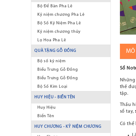
Bộ Để Bàn Pha Lê
Kỷ niệm chương Pha Lê
Bộ Số Kỷ Niệm Pha Lê
Kỷ niệm chương thủy
Lọ Hoa Pha Lê
MÔ
QUÀ TẶNG GỖ ĐỒNG
Bộ số kỷ niệm
Sổ Not
Biểu Trưng Gỗ Đồng
Biểu Trưng Gỗ Đồng
Những 
thế đư
Bộ Số Kim Loại
tập.
HUY HIỆU - BIỂN TÊN
Thấu h
Huy Hiệu
sổ tay,
Biển Tên
Có thể 
HUY CHƯƠNG - KỶ NIỆM CHƯƠNG
L