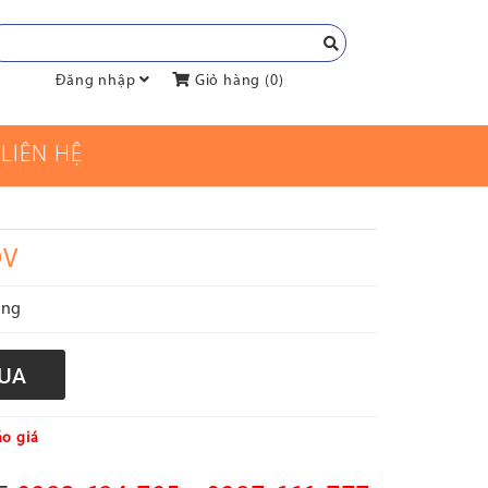
Đăng nhập
Giỏ hàng (
0
)
LIÊN HỆ
DV
àng
o giá