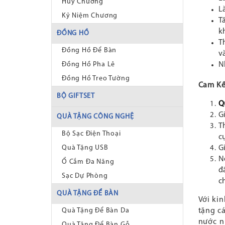
Huy Chương
L
Kỷ Niệm Chương
T
k
ĐỒNG HỒ
T
Đồng Hồ Để Bàn
v
N
Đồng Hồ Pha Lê
Đồng Hồ Treo Tường
Cam Kế
BỘ GIFTSET
Q
G
QUÀ TẶNG CÔNG NGHỆ
T
Bộ Sạc Điện Thoại
c
G
Quà Tặng USB
N
Ổ Cắm Đa Năng
đ
Sạc Dự Phòng
c
QUÀ TẶNG ĐỂ BÀN
Với ki
tặng cá
Quà Tặng Để Bàn Da
nước n
Quà Tặng Để Bàn Gỗ