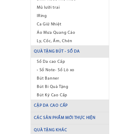
Mũ lưỡi trai
IRing
Ca Giữ Nhiệt
Áo Mưa Quang Cáo
Ly, Cốc, Ấm, Chén
QUÀ TẶNG BÚT - SỔ DA
Sổ Da cao Cấp
› Sổ Note- Sổ Lò xo
Bút Banner
Bút Bi Quà Tặng
Bút Ký Cao Cấp
CẶP DA CAO CẤP
CÁC SẢN PHẨM MỚI THỰC HIỆN
QUÀ TẶNG KHÁC