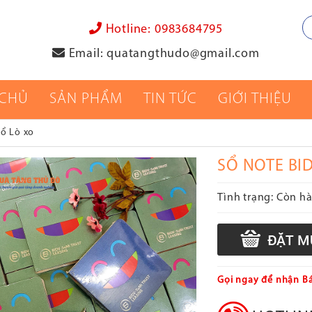
Hotline:
0983684795
Email:
quatangthudo@gmail.com
 CHỦ
SẢN PHẨM
TIN TỨC
GIỚI THIỆU
Sổ Lò xo
SỔ NOTE BI
Tình trạng:
Còn h
Gọi ngay để nhận Bá