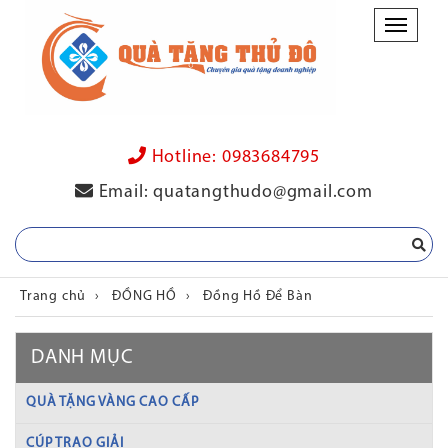
Danh
mục
Hotline:
0983684795
Email:
quatangthudo@gmail.com
Trang chủ
›
ĐỒNG HỒ
›
Đồng Hồ Để Bàn
DANH MỤC
QUÀ TẶNG VÀNG CAO CẤP
CÚP TRAO GIẢI