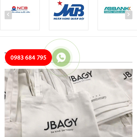
Tin nổi bật
0983 684 795