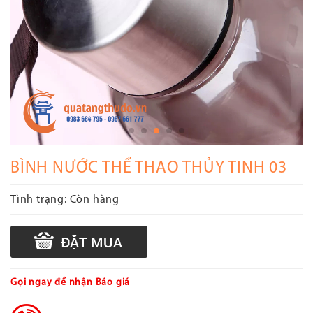
BÌNH NƯỚC THỂ THAO THỦY TINH 03
Tình trạng:
Còn hàng
Gọi ngay để nhận Báo giá