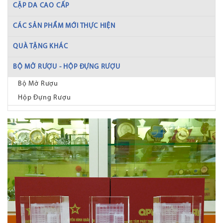
CẶP DA CAO CẤP
CÁC SẢN PHẨM MỚI THỰC HIỆN
QUÀ TẶNG KHÁC
BỘ MỞ RƯỢU - HỘP ĐỰNG RƯỢU
Bộ Mở Rượu
Hộp Đựng Rượu