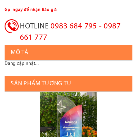
Gọi ngay để nhận Báo giá
0983 684 795 - 0987
HOTLINE
661 777
MÔ TẢ
Đang cập nhật...
SẢN PHẨM TƯƠNG TỰ