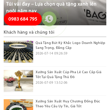
Túi vải đay – Lựa chọn quà tặng xanh lên
ngôi năm nay
2026-07-22 14:47:30
0983 684 795
Khách hàng và chúng tôi
Quà Tặng Bút Ký Khắc Logo Doanh Nghiệp
Sang Trọng, Đẳng Cấp
2026-07-14 09:26:59
Xưởng Sản Xuất Cúp Pha Lê Cao Cấp Giá
Tốt Tại Quà Tặng Thủ Đô
2026-07-09 13:52:06
Xưởng Sản Xuất Huy Chương Đồng Đúc
Theo Yêu Cầu Uy Tín, Giá Tốt