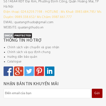
Số 146A4 KĐT Đại Kim, Phường Định Công, Quận Hoàng Mai, TP
Hà Nội
Điện thoại: 024.6259.7198 - HOTLINE : Ms Khuê: 0983.684.795/ Ms
Duyên: 0989.338.652/ Ms Châm: 0987.661.777
EMAIL: quatangthudo@gmail.com
WEBSITE: quatangthudo.vn
THÔNG TIN HỖ TRỢ
Chính sách vận chuyển và giao nhận
Chính sách và quy định chung
Hướng dẫn bảo quản
Catalogue
NHẬN BẢN TIN KHUYẾN MÃI
Gửi