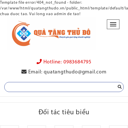
Template file
error/404_not_found
- folder:
/var/www/html/quatangthudo.vn/public_html/template/default/l
chua duoc tao. Vui long vao admin de tao!
Danh
mục
Hotline:
0983684795
Email:
quatangthudo@gmail.com
Đối tác tiêu biểu